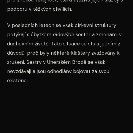
podporu v těžkých chvílích.
V posledních letech se však církevní struktury
potýkají s úbytkem řádových sester a změnami v
duchovním životě. Tato situace se stala jedním z
důvodů, proč byly některé kláštery zvažovány k
zrušení. Sestry v Uherském Brodě se však
nevzdávají a jsou odhodlány bojovat za svou
existenci.
Další vývoj situace a rozhodnutí z Říma bude mít
významný dopad na budoucnost kláštera a jeho
obyvatel. Místní obyvatelé a příznivci
dominikánských sester nyní trpělivě vyčkávají na