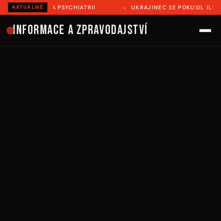
 ZEMŘEL NA PSYCHIATRII
UKRAJINEC SE POKUSIL ILEGÁLN
AKTUÁLNĚ
Informace a zpravodajství