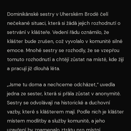
Dominikánské sestry v Uherském Brodě čelí
nečekané situaci, která si žádá jejich rozhodnutí o
setrvání v klášteře. Vedení řádu oznámilo, že
klášter bude zrušen, což vyvolalo v komunitě silné
emoce. Mnohé sestry se rozhodly, že se vzepřou
tomuto rozhodnutí a chtějí zůstat na místě, kde žijí
a pracují již dlouhá léta.
„Jsme tu doma a nechceme odcházet,“ uvedla
jedna ze sester, která si přála zůstat v anonymitě.
Sestry se odvolávají na historické a duchovní
vazby, které s klášterem mají. Podle nich je klášter
místem modlitby a služby komunitě, a jeho
uzavření by znamenalo ztrátu pro místní