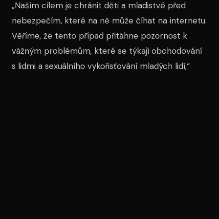
„Naším cílem je chránit děti a mladistvé před
nebezpečím, které na ně může číhat na internetu.
Věříme, že tento případ přitáhne pozornost k
vážným problémům, které se týkají obchodování
s lidmi a sexuálního vykořisťování mladých lidí,“
uvedl policejní mluvčí.
Obviněné osoby čelí vážným trestním činům,
které mohou zahrnovat až několik let vězení.
Policie nadále vyšetřuje okolnosti případu a
shromažďuje další důkazy, aby zajistila, že
spravedlnost bude vykonána a že se podobné
případy nebudou opakovat. Tento skandál rovněž
otvírá diskusi o etice a bezpečnosti na
platformách jako je OnlyFans, které se stávají stále