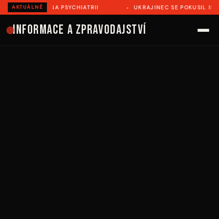
Ě ZEMŘEL NA PSYCHIATRII
UKRAJINEC SE POKUSIL ILEGÁLN
AKTUÁLNĚ
Informace a zpravodajství