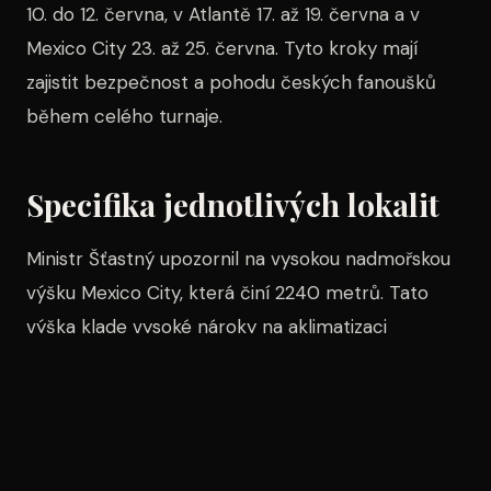
10. do 12. června, v Atlantě 17. až 19. června a v
Mexico City 23. až 25. června. Tyto kroky mají
zajistit bezpečnost a pohodu českých fanoušků
během celého turnaje.
Specifika jednotlivých lokalit
Ministr Šťastný upozornil na vysokou nadmořskou
výšku Mexico City, která činí 2240 metrů. Tato
výška klade vysoké nároky na aklimatizaci
návštěvníků, což může trvat několik dní. Doporučil
proto, aby si fanoušci dávali pozor na dostatečný
příjem tekutin.
Je také důležité se seznámit s místními