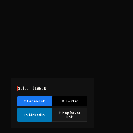
Sdílet článek
f Facebook
𝕏 Twitter
⎘ Kopírovat
in LinkedIn
link