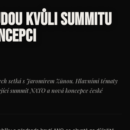
jdou kvůli summitu
ncepci
nech setká s Jaromírem Zůnou. Hlavními tématy
ející summit NATO a nová koncepce české