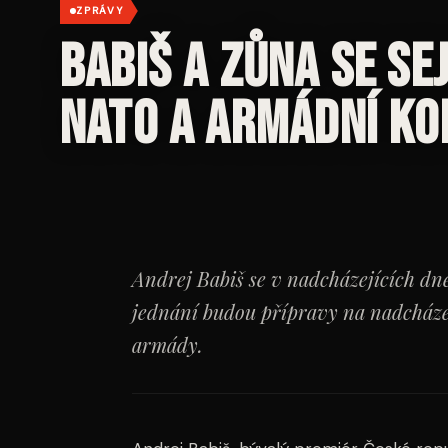
ZPRÁVY
Babiš a Zůna se se
NATO a armádní ko
Andrej Babiš se v nadcházejících d
jednání budou přípravy na nadcház
armády.