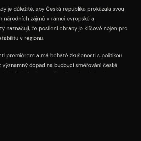
dy je důležité, aby Česká republika prokázala svou
h národních zájmů v rámci evropské a
y naznačují, že posílení obrany je klíčové nejen pro
abilitu v regionu.
sti premiérem a má bohaté zkušenosti s politikou
ít významný dopad na budoucí směřování české
mi vládními institucemi bude v rámci této koncepce
bude příležitostí pro české politiky a vojáky
národní úrovni. Vzhledem k rostoucímu napětí ve
 budou intenzivní a zaměří se na klíčové otázky