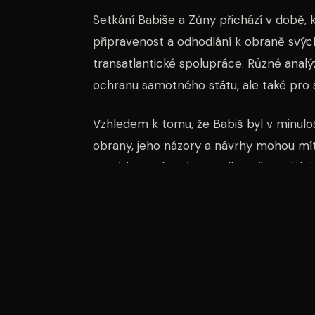
Setkání Babiše a Zůny přichází v době, k
připravenost a odhodlání k obraně svýc
transatlantické spolupráce. Různé analýz
ochranu samotného státu, ale také pro st
Vzhledem k tomu, že Babiš byl v minulo
obrany, jeho názory a návrhy mohou m
armády. Spolupráce s odborníky a další
nezbytná.
Je také důležité zmínit, že summit NATO 
prezentovat své názory a plány na mezi
světě se očekává, že debaty na summitu
kolektivní obrany a bezpečnosti.