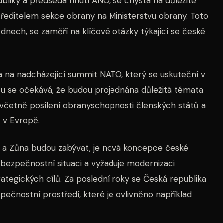
bliky a předseda hnutí ANO, se chystá na důležité
ředitelem sekce obrany na Ministerstvu obrany. Toto
h dnech, se zaměří na klíčové otázky týkající se české
 na nadcházející summit NATO, který se uskuteční v
tu se očekává, že budou projednána důležitá témata
, včetně posílení obranyschopnosti členských států a
 v Evropě.
iš a Zůna budou zabývat, je nová koncepce české
 bezpečnostní situaci a vyžaduje modernizaci
tegických cílů. Za poslední roky se Česká republika
pečnostní prostředí, které je ovlivněno například