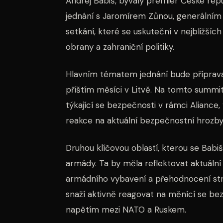
Andrej Babiš, bývalý premiér České repu
jednání s Jaromírem Zůnou, generálním 
setkání, které se uskuteční v nejbližšíc
obrany a zahraniční politiky.
Hlavním tématem jednání bude příprava
příštím měsíci v Litvě. Na tomto summi
týkající se bezpečnosti v rámci Aliance
reakce na aktuální bezpečnostní hrozby
Druhou klíčovou oblastí, kterou se Bab
armády. Ta by měla reflektovat aktuální
armádního vybavení a přehodnocení stra
snaží aktivně reagovat na měnící se bez
napětím mezi NATO a Ruskem.