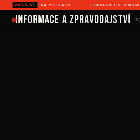
Ě ZEMŘEL NA PSYCHIATRII
UKRAJINEC SE POKUSIL ILEGÁL
AKTUÁLNĚ
Informace a zpravodajství
ÚV