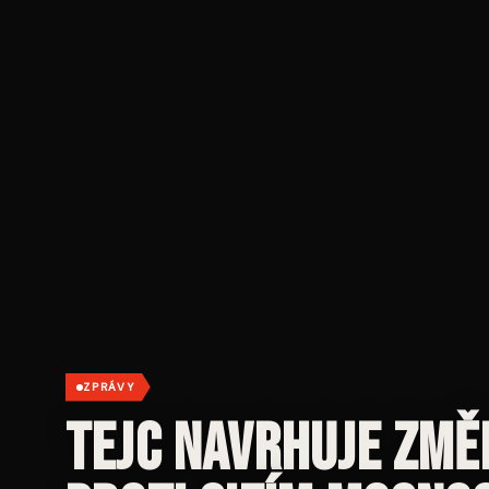
ZPRÁVY
Tejc navrhuje zm