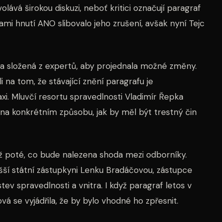
lává širokou diskuzi, neboť kritici označují paragraf
bami hnutí ANO slibovalo jeho zrušení, avšak nyní Tejc
a složená z expertů, aby projednala možné změny.
li na tom, že stávající znění paragrafu je
xi. Mluvčí resortu spravedlnosti Vladimír Řepka
na konkrétním způsobu, jak by měl být trestný čin
až poté, co bude nalezena shoda mezi odborníky.
ší státní zástupkyni Lenku Bradáčovou, zástupce
tev spravedlnosti a vnitra. I když paragraf letos v
á se vyjádřila, že by bylo vhodné ho zpřesnit.