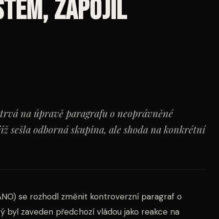
stem, zapojil
 trvá na úpravě paragrafu o neoprávněné
 již sešla odborná skupina, ale shoda na konkrétní
ANO) se rozhodl změnit kontroverzní paragraf o
rý byl zaveden předchozí vládou jako reakce na