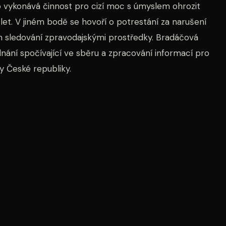
 vykonává činnost pro cizí moc s úmyslem ohrozit
i let. V jiném bodě se hovoří o potrestání za narušení
m sledování zpravodajskými prostředky. Bradáčová
dnání spočívající ve sběru a zpracování informací pro
y České republiky.
stupitelství, také navrhuje postihovat působení na
moc nebo jeho přípravu. Nový paragraf byl zaveden
a Rakušana (STAN), který tvrdil, že před přijetím
livých informací. Kritici v čele s hnutím ANO však
 a poukazovali na jeho potenciální zneužitelnost.