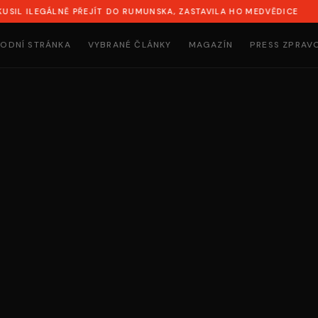
EGÁLNĚ PŘEJÍT DO RUMUNSKA, ZASTAVILA HO MEDVĚDICE
SY
ODNÍ STRÁNKA
VYBRANÉ ČLÁNKY
MAGAZÍN
PRESS ZPRAV