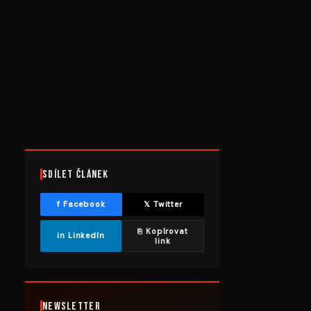
Sdílet článek
f Facebook
𝕏 Twitter
⎘ Kopírovat
in LinkedIn
link
Newsletter