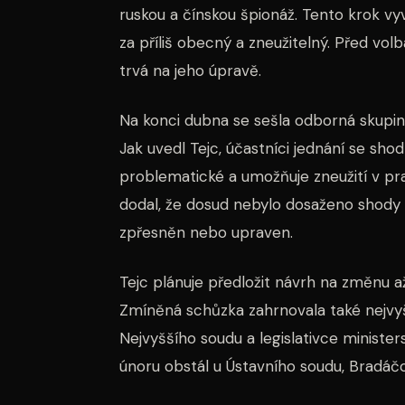
ruskou a čínskou špionáž. Tento krok vyvo
za příliš obecný a zneužitelný. Před vol
trvá na jeho úpravě.
Na konci dubna se sešla odborná skupin
Jak uvedl Tejc, účastníci jednání se shod
problematické a umožňuje zneužití v pra
dodal, že dosud nebylo dosaženo shody 
zpřesněn nebo upraven.
Tejc plánuje předložit návrh na změnu 
Zmíněná schůzka zahrnovala také nejvyš
Nejvyššího soudu a legislativce ministers
únoru obstál u Ústavního soudu, Bradáčov