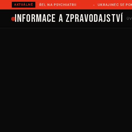
ÍŘOVĚ ZEMŘEL NA PSYCHIATRII
UKRAJINEC SE POKUSIL IL
AKTUÁLNĚ
Informace a zpravodajství
ÚV