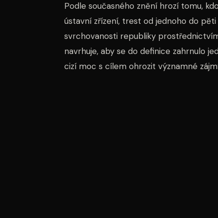
Podle současného znění hrozí tomu, kdo
ústavní zřízení, trest od jednoho do pět
svrchovanosti republiky prostřednictví
navrhuje, aby se do definice zahrnulo je
cizí moc s cílem ohrozit významné zájm
Petr Malý, mluvčí Nejvyššího státního za
výkon pravomoci úřední osoby pro cizí 
resortem vnitra za bývalého ministra Vít
zákona nebylo možné postihovat sběr cit
tento paragraf kritizovali jako „gumový“