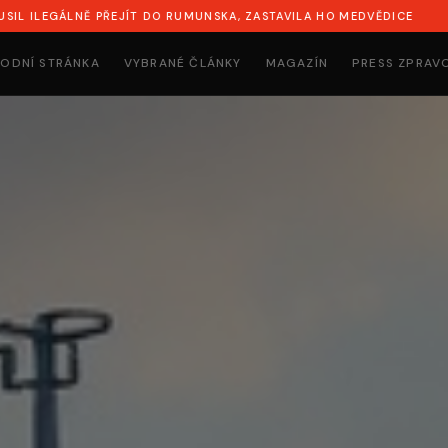
SKA, ZASTAVILA HO MEDVĚDICE
SYN NAPADL RODIČE, DŮM
ODNÍ STRÁNKA
VYBRANÉ ČLÁNKY
MAGAZÍN
PRESS ZPRAV