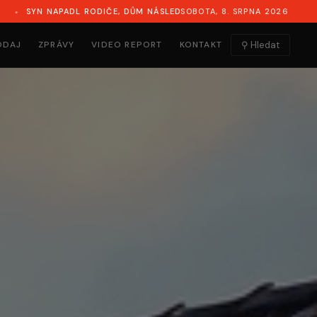
 NÁSLEDNĚ VYHOŘEL
PENTAGON ZNEPOKOJUJE ŠPEHOVÁNÍ ZE
SOBOTA, 8. SRPNA 2026
ODAJ
ZPRÁVY
VIDEO REPORT
KONTAKT
⚲ Hledat