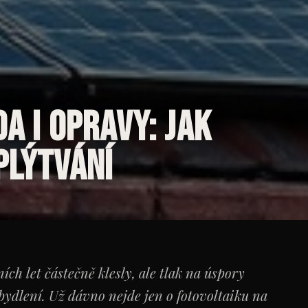
da i opravy: jak
plýtvání
ích let částečně klesly, ale tlak na úspory
 bydlení. Už dávno nejde jen o fotovoltaiku na