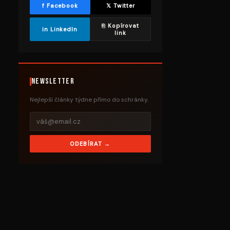
f Facebook
𝕏 Twitter
⎘ Kopírovat
in LinkedIn
link
Newsletter
Nejlepší články týdne přímo do schránky.
ODEBÍRAT →