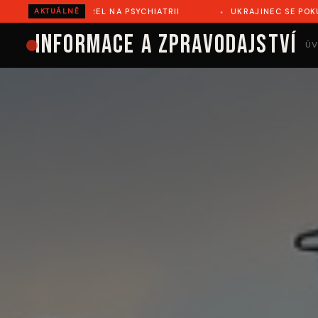
IATRII
UKRAJINEC SE POKUSIL ILEGÁLNĚ PŘEJÍT DO RUMUN
AKTUÁLNĚ
Informace a zpravodajství
ÚV