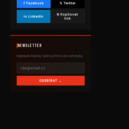
f Facebook
𝕏 Twitter
⎘ Kopírovat
in LinkedIn
link
Newsletter
Nejlepší články týdne přímo do schránky.
ODEBÍRAT →