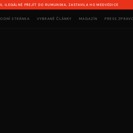
NĚ PŘEJÍT DO RUMUNSKA, ZASTAVILA HO MEDVĚDICE
SYN N
ODNÍ STRÁNKA
VYBRANÉ ČLÁNKY
MAGAZÍN
PRESS ZPRAV