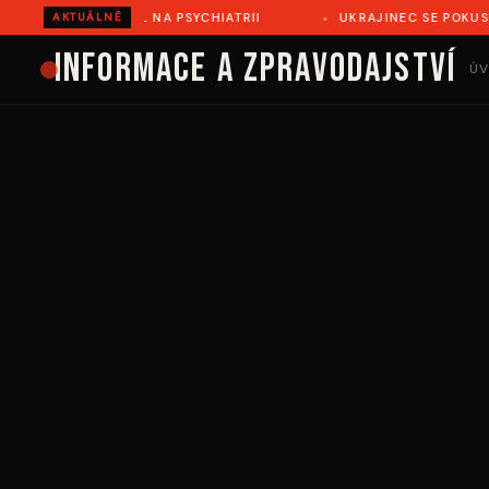
VĚ ZEMŘEL NA PSYCHIATRII
UKRAJINEC SE POKUSIL ILEGÁL
AKTUÁLNĚ
Informace a zpravodajství
ÚV