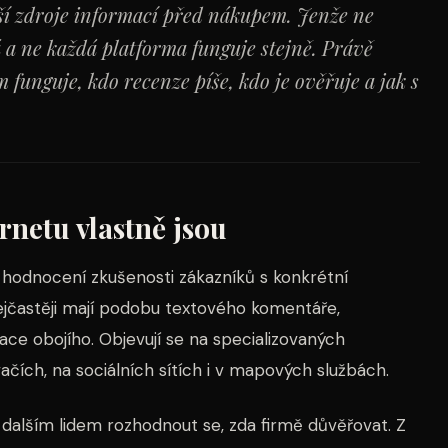
jší zdroje informací před nákupem. Jenže ne
 a ne každá platforma funguje stejně. Právě
m funguje, kdo recenze píše, kdo je ověřuje a jak s
rnetu vlastně jsou
á hodnocení zkušenosti zákazníků s konkrétní
jčastěji mají podobu textového komentáře,
e obojího. Objevují se na specializovaných
ačích, na sociálních sítích i v mapových službách.
i dalším lidem rozhodnout se, zda firmě důvěřovat. Z