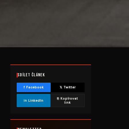
Sdílet článek
f Facebook
𝕏 Twitter
⎘ Kopírovat
in LinkedIn
link