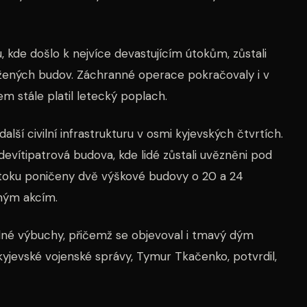
u, kde došlo k nejvíce devastujícím útokům, zůstali
ažených budov. Záchranné operace pokračovaly i v
m stále platil letecký poplach.
ší civilní infrastrukturu v osmi kyjevských čtvrtích.
devítipatrová budova, kde lidé zůstali uvězněni pod
 útoku poničeny dvě výškové budovy o 20 a 24
ným akcím.
lné výbuchy, přičemž se objevoval i tmavý dým
 kyjevské vojenské správy, Tymur Tkačenko, potvrdil,