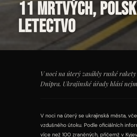
11 mrtvých, Polsk
letectvo
V noci na úterý zasáhly ruské rakety
Dnipra. Ukrajinské úřady hlásí nejm
V noci na úterý se ukrajinská města, vč
vzdušného útoku. Podle oficiálních info
více než 100 zraněných, přičemž v Kyje