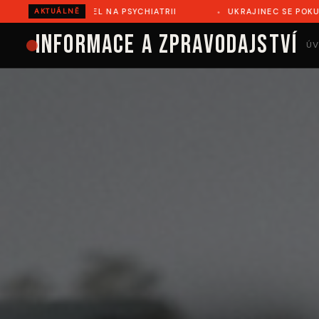
L NA PSYCHIATRII
UKRAJINEC SE POKUSIL ILEGÁLNĚ PŘEJ
AKTUÁLNĚ
Informace a zpravodajství
ÚV