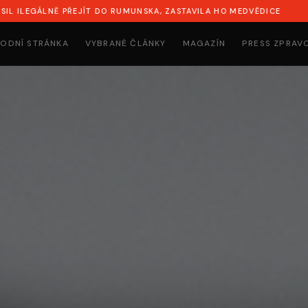
ÍT DO RUMUNSKA, ZASTAVILA HO MEDVĚDICE
SYN NAPADL R
ODNÍ STRÁNKA
VYBRANÉ ČLÁNKY
MAGAZÍN
PRESS ZPRAV