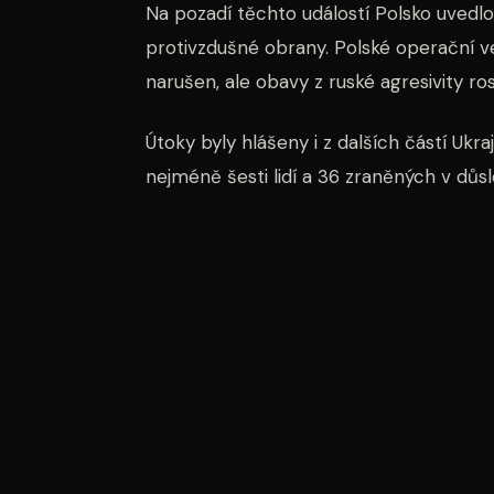
Na pozadí těchto událostí Polsko uvedlo
protivzdušné obrany. Polské operační ve
narušen, ale obavy z ruské agresivity ro
Útoky byly hlášeny i z dalších částí Ukr
nejméně šesti lidí a 36 zraněných v dů
zabil jednoho záchranáře, který dorazil
Ukrajinští představitelé opakovaně žád
protivzdušné obrany, které by mohly efe
raketami. Ačkoliv Ukrajina dokáže zachyt
nadále představují vážnou hrozbu pro je