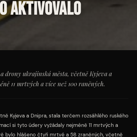
o aktivovalo
 a drony ukrajinská města, včetně Kyjeva a
éně 11 mrtvých a více než 100 raněných.
etně Kyjeva a Dnipra, stala terčem rozsáhlého ruského
rmací si tyto údery vyžádaly nejméně 11 mrtvých a
vě bylo hlášeno čtyři mrtvé a 58 zraněných, včetně