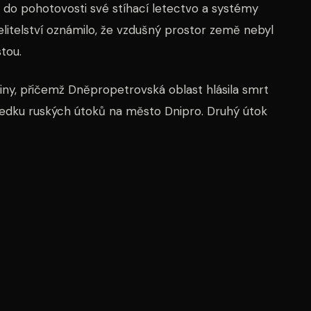
 do pohotovosti své stíhací letectvo a systémy
litelství oznámilo, že vzdušný prostor země nebyl
stou.
ajiny, přičemž Dněpropetrovská oblast hlásila smrt
sledku ruských útoků na město Dnipro. Druhý útok
 na místo předchozího zásahu.
ají své spojence o dodávky modernějších systémů
ktivněji chránit zemi před ruskými balistickými
it značný podíl dronových útoků, balistické rakety
jí obranné kapacity.