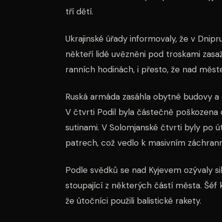
tří dětí.
Ukrajinské úřady informovaly, že v Dnipr
někteří lidé uvězněni pod troskami zas
ranních hodinách, i přesto, že nad měste
Ruská armáda zasáhla obytné budovy a dal
V čtvrti Podil byla částečně poškozena 
sutinami. V Solomjanské čtvrti byly po
patrech, což vedlo k masivním záchran
Podle svědků se nad Kyjevem ozývaly si
stoupající z některých částí města. Šéf
že útočníci použili balistické rakety.