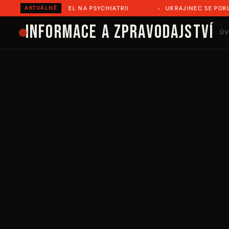
ŘOVĚ ZEMŘEL NA PSYCHIATRII
UKRAJINEC SE POKUSIL ILE
AKTUÁLNĚ
Informace a zpravodajství
ÚV