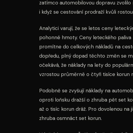
zatímco automobilovou dopravu zvolilo 
i když se cestování prodraží kvůli rosto
Analytici varují, že se letos ceny letec
pohonné hmoty. Ceny leteckého paliva k
promítne do celkových nákladů na cesto
dopředu, plný dopad těchto změn se může
očekává, že náklady na lety do populár
vzrostou průměrně o čtyři tisíce korun n
Podobně se zvyšují náklady na automob
oproti loňsku dražší o zhruba pět set k
až o tisíc korun dráž. Pro dovolenou na j
zhruba osmnáct set korun.