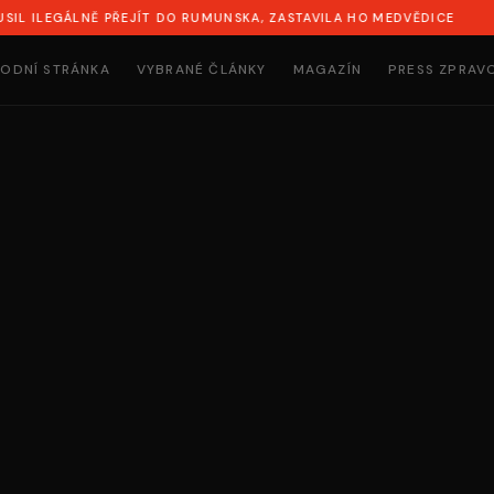
GÁLNĚ PŘEJÍT DO RUMUNSKA, ZASTAVILA HO MEDVĚDICE
SYN
ODNÍ STRÁNKA
VYBRANÉ ČLÁNKY
MAGAZÍN
PRESS ZPRAV