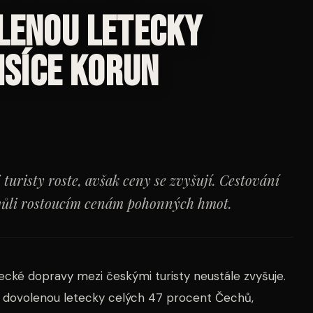
olenou letecky
tisíce korun
turisty roste, avšak ceny se zvyšují. Cestování
kvůli rostoucím cenám pohonných hmot.
tecké dopravy mezi českými turisty neustále zvyšuje.
í dovolenou letecky celých 47 procent Čechů,