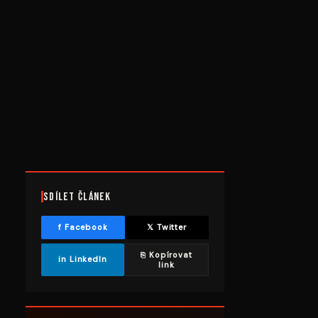
Sdílet článek
f Facebook
𝕏 Twitter
⎘ Kopírovat
in LinkedIn
link