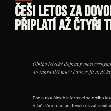
Češi letos za dov
připlatí až čtyři 
Obliba letecké dopravy mezi českými 
do zahraničí může letos vyjít dráž 
Podle aktuálních informací se obliba le
V loňském roce cestovalo na zahraničn