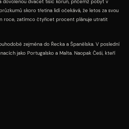
 dovolenou dvacet tisíc korun, přičemž pobyt v
průzkumů skoro třetina lidí očekává, že letos za svou
 roce, zatímco čtyřicet procent plánuje utratit
dlouhodobě zejména do Řecka a Španělska. V poslední
acích jako Portugalsko a Malta. Naopak Češi, kteří
evším do Chorvatska, které loni navštívilo téměř
ční dovolené nezmenšuje. Cestovní kanceláře hlásí,
i když část turistů změnila své cílové destinace nebo