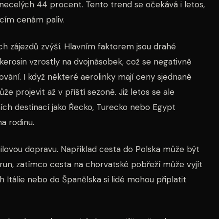
necelých 44 procent. Tento trend se očekává i letos,
ucím cenám paliv.
kých zájezdů zvýší. Hlavním faktorem jsou drahé
erosin vzrostly na dvojnásobek, což se negativně
vání. I když některé aerolinky mají ceny sjednané
 projevit až v příští sezoně. Již letos se ale
ních destinací jako Řecko, Turecko nebo Egypt
a rodinu.
ilovou dopravu. Například cesta do Polska může být
orun, zatímco cesta na chorvatské pobřeží může vyjít
ih Itálie nebo do Španělska si lidé mohou připlatit