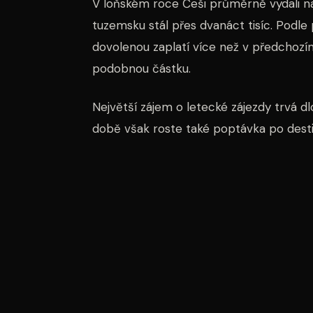
V loňském roce Češi průměrně vydali na
tuzemsku stál přes dvanáct tisíc. Podle 
dovolenou zaplatí více než v předchozím
podobnou částku.
Největší zájem o letecké zájezdy trvá 
době však roste také poptávka po destin
se rozhodnou cestovat autem, míří před
osm set tisíc turistů z České republiky.
Navzdory zdražování se zájem o zahrani
že poptávka po zájezdech zůstává silná, 
hledá levnější varianty pobytu.