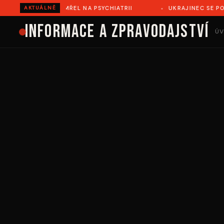
ÍŘOVĚ ZEMŘEL NA PSYCHIATRII
UKRAJINEC SE POKUSIL IL
AKTUÁLNĚ
Informace a zpravodajství
ÚV