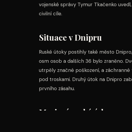
vojenské správy Tymur Tkačenko uvedl, že
civilní cíle.
Situace v Dnipru
Ruské útoky postihly také město Dnipro
osm osob a dalších 36 bylo zraněno. 
utrpěly značné poškození, a záchranné tý
pod troskami. Druhý útok na Dnipro zabi
prvního zásahu.
Masivní ruské údery
Ruské ministerstvo obrany potvrdilo, že