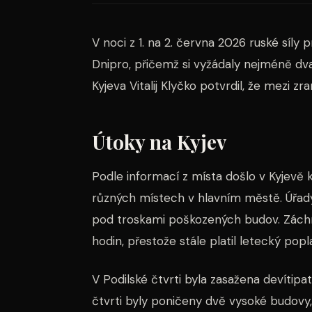
V noci z 1. na 2. června 2026 ruské síly
Dnipro, přičemž si vyžádaly nejméně dv
Kyjeva Vitalij Klyčko potvrdil, že mezi zra
Útoky na Kyjev
Podle informací z místa došlo v Kyjevě
různých místech v hlavním městě. Úřady h
pod troskami poškozených budov. Zách
hodin, přestože stále platil letecký popl
V Podilské čtvrti byla zasažena devítipa
čtvrti byly poničeny dvě vysoké budovy,