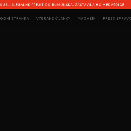
EGÁLNĚ PŘEJÍT DO RUMUNSKA, ZASTAVILA HO MEDVĚDICE
SY
ODNÍ STRÁNKA
VYBRANÉ ČLÁNKY
MAGAZÍN
PRESS ZPRAV