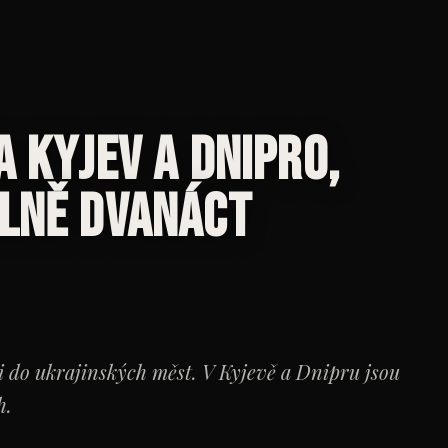
 Kyjev a Dnipro,
álně dvanáct
i do ukrajinských měst. V Kyjevě a Dnipru jsou
h.