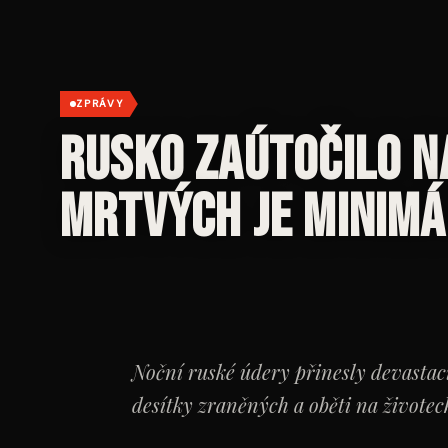
ZPRÁVY
Rusko zaútočilo na
mrtvých je minim
Noční ruské údery přinesly devastac
desítky zraněných a oběti na životec