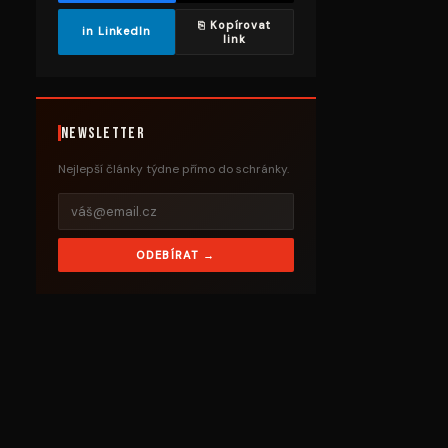
⎘ Kopírovat
in LinkedIn
link
Newsletter
Nejlepší články týdne přímo do schránky.
ODEBÍRAT →