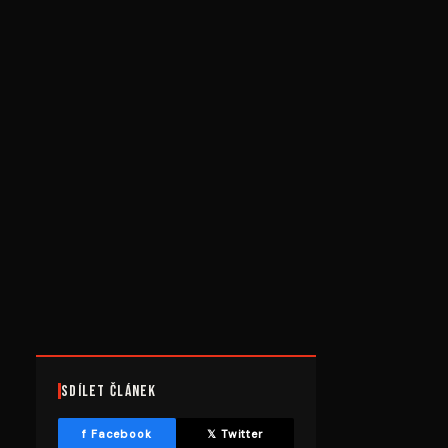
Sdílet článek
f Facebook
𝕏 Twitter