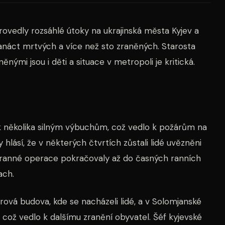
 provedly rozsáhlé útoky na ukrajinská města Kyjev a
anáct mrtvých a více než sto zraněných. Starosta
něnými jsou i děti a situace v metropoli je kritická.
 k několika silným výbuchům, což vedlo k požárům na
lásí, že v některých čtvrtích zůstali lidé uvězněni
ranné operace pokračovaly až do časných ranních
ach.
trová budova, kde se nacházeli lidé, a v Solomjanské
 což vedlo k dalšímu zranění obyvatel. Šéf kyjevské