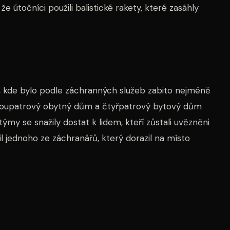
 útočníci použili balistické rakety, které zasáhly
, kde bylo podle záchranných služeb zabito nejméně
Dvoupatrový obytný dům a čtyřpatrový bytový dům
my se snažily dostat k lidem, kteří zůstali uvězněni
l jednoho ze záchranářů, který dorazil na místo
 během noci bylo na cíle na Ukrajině použito přes