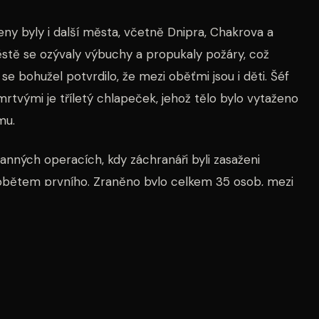
eny byly i další města, včetně Dnipra, Chakrova a
ěstě se ozývaly výbuchy a propukaly požáry, což
se bohužel potvrdilo, že mezi oběťmi jsou i děti. Šéf
mrtvými je tříletý chlapeček, jehož tělo bylo vytaženo
mu.
hranných operacích, kdy záchranáři byli zasaženi
ětem prvního. Zraněno bylo celkem 35 osob, mezi
lo 20 zraněných, z nichž čtyři se nachází ve vážném
asy, a to nejen kvůli fyzickým následkům útoku, ale i
losti přinášejí. Zatímco se ukrajinské síly snaží
lečenství se stále více zajímá o možnosti