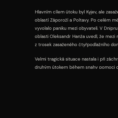
Hlavním cílem útoku byl Kyjev, ale zasaž
oblastí Záporoží a Poltavy. Po celém m
vyvolalo paniku mezi obyvateli. V Dnipru 
oblasti Oleksandr Hanža uvedl, že mezi 
z trosek zasaženého čtyřpodlažního do
Velmi tragická situace nastala i při zác
druhým útokem během snahy pomoci ob
nimiž byly také děti. Hospitalizováno by
stavu.
Obyvatele Kyjeva a Dnipra čekají těžké č
psychológickému stresu, který takové udá
reagovat na tyto útoky, mezinárodní spo