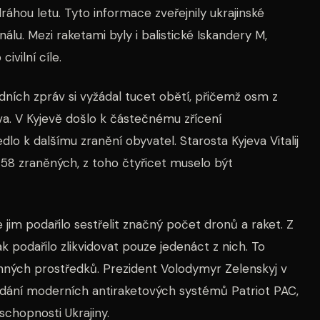
ráhou letu. Tyto informace zveřejnily ukrajinské
u. Mezi raketami byly i balistické Iskandery M,
ivilní cíle.
dních zpráv si vyžádal tucet obětí, přičemž osm z
eva. V Kyjevě došlo k částečnému zřícení
o k dalšímu zranění obyvatel. Starosta Kyjeva Vitalij
o 58 zraněných, z toho čtyřicet muselo být
e jim podařilo sestřelit značný počet dronů a raket. Z
 podařilo zlikvidovat pouze jedenáct z nich. To
nných prostředků. Prezident Volodymyr Zelenskyj v
dodání moderních antiraketových systémů Patriot PAC,
chopnosti Ukrajiny.