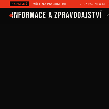
AVÍŘOVĚ ZEMŘEL NA PSYCHIATRII
UKRAJINEC SE POKUSIL I
AKTUÁLNĚ
Informace a zpravodajství
ÚV