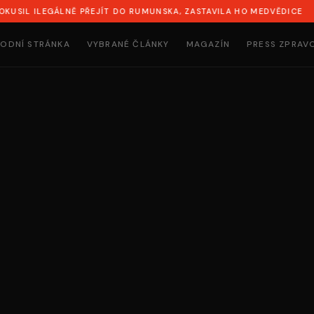
LEGÁLNĚ PŘEJÍT DO RUMUNSKA, ZASTAVILA HO MEDVĚDICE
ODNÍ STRÁNKA
VYBRANÉ ČLÁNKY
MAGAZÍN
PRESS ZPRAV