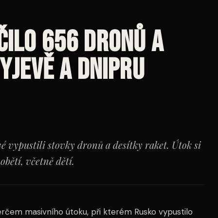
čilo 656 dronů a
Kyjevě a Dnipru
 vypustili stovky dronů a desítky raket. Útok si
bětí, včetně dětí.
terčem masivního útoku, při kterém Rusko vypustilo