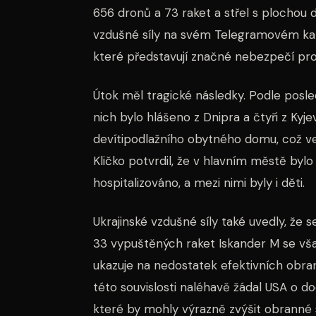
656 dronů a 73 raket a střel s plochou d
vzdušné síly na svém Telegramovém kanál
které představují značné nebezpečí pro c
Útok měl tragické následky. Podle posle
nich bylo hlášeno z Dnipra a čtyři z Kyj
devítipodlažního obytného domu, což vedl
Kličko potvrdil, že v hlavním městě byl
hospitalizováno, a mezi nimi byly i děti.
Ukrajinské vzdušné síly také uvedly, že s
33 vypuštěných raket Iskander M se však
ukazuje na nedostatek efektivních obra
této souvislosti naléhavě žádal USA o 
které by mohly výrazně zvýšit obranné s