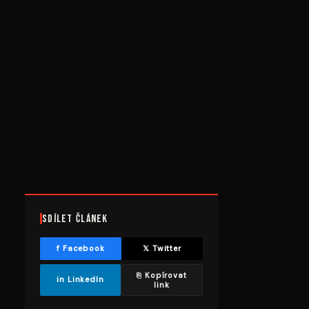
Sdílet článek
f Facebook
𝕏 Twitter
⎘ Kopírovat
in LinkedIn
link