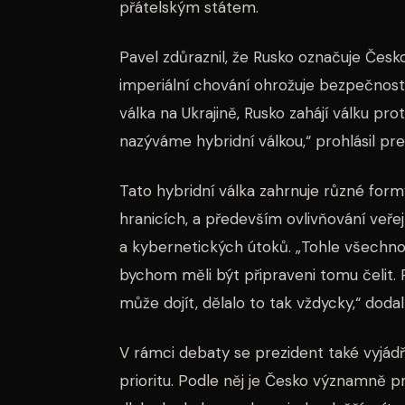
přátelským státem.
Pavel zdůraznil, že Rusko označuje Česk
imperiální chování ohrožuje bezpečnost
válka na Ukrajině, Rusko zahájí válku p
nazýváme hybridní válkou,“ prohlásil pre
Tato hybridní válka zahrnuje různé for
hranicích, a především ovlivňování veř
a kybernetických útoků. „Tohle všechno
bychom měli být připraveni tomu čelit
může dojít, dělalo to tak vždycky,“ dodal
V rámci debaty se prezident také vyjádřil 
prioritu. Podle něj je Česko významně 