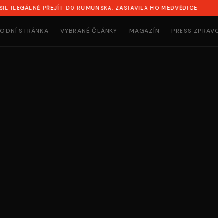
ÁLNĚ PŘEJÍT DO RUMUNSKA, ZASTAVILA HO MEDVĚDICE
SYN
ODNÍ STRÁNKA
VYBRANÉ ČLÁNKY
MAGAZÍN
PRESS ZPRAV