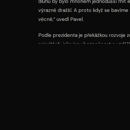
dluhu by bylo mnohem jednodušší mít e
výrazně dražší. A proto když se bavíme 
věcně,“ uvedl Pavel.
Podle prezidenta je překážkou rozvoje
prioritách, jako jsou bezpečnost a vzděl
pět hlavních priorit, pak těžko budeme 
Pavel také zmínil kunovickou společnost A
vyjádřil obdiv k nové generaci těchto l
starší znám, protože jsem z ní skákal p
radost,“ dodal na závěr.