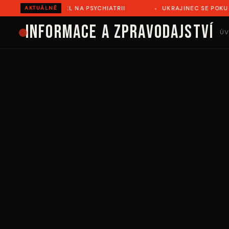
ŘOVĚ ZEMŘEL NA PSYCHIATRII
UKRAJINEC SE POKUSIL ILEG
AKTUÁLNĚ
Informace a zpravodajství
ÚV