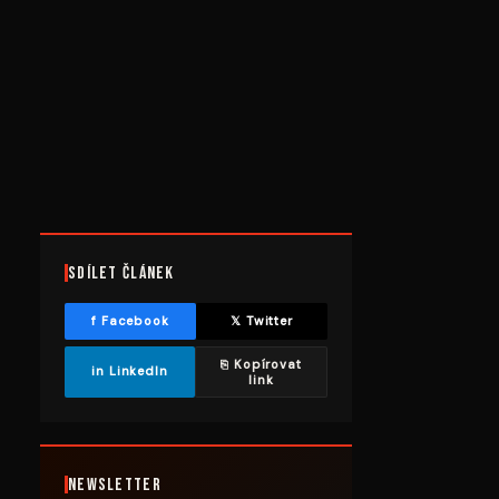
Sdílet článek
f Facebook
𝕏 Twitter
⎘ Kopírovat
in LinkedIn
link
Newsletter