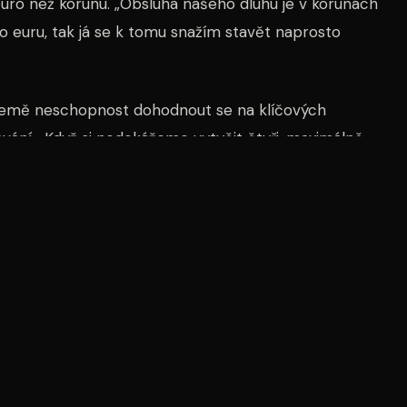
uro než korunu. „Obsluha našeho dluhu je v korunách
o euru, tak já se k tomu snažím stavět naprosto
 země neschopnost dohodnout se na klíčových
ávání. „Když si nedokážeme vytyčit čtyři, maximálně
úspěšní,“ konstatoval.
ircraft Industries, která vyrábí letoun L 410, a
etadel. „Myslím, že nová generace se moc povedla. Tu
řed mnoha lety. Tu novou jsem viděl a měl jsem z ní