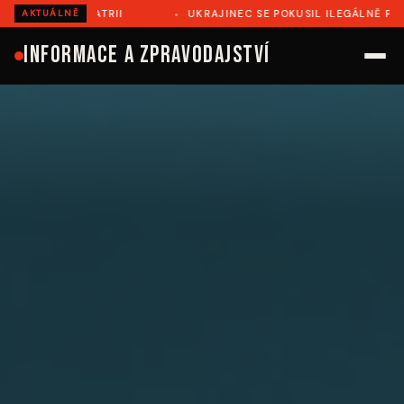
TRII
UKRAJINEC SE POKUSIL ILEGÁLNĚ PŘEJÍT DO RUMUNS
AKTUÁLNĚ
Informace a zpravodajství