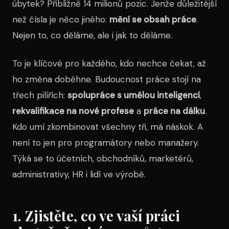
úbytek? Přibližně 14 milionů pozic. Jenže důležitější
než čísla je něco jiného:
mění se obsah práce
.
Nejen to, co děláme, ale i jak to děláme.
To je klíčové pro každého, kdo nechce čekat, až
ho změna doběhne. Budoucnost práce stojí na
třech pilířích:
spolupráce s umělou inteligencí
,
rekvalifikace na nové profese
a
práce na dálku
.
Kdo umí zkombinovat všechny tři, má náskok. A
není to jen pro programátory nebo manažery.
Týká se to účetních, obchodníků, marketérů,
administrativy, HR i lidí ve výrobě.
1. Zjistěte, co ve vaší práci