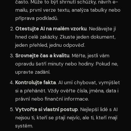
často. Může to být shrnutí schůzky, návrh e-
mailu, první verze textu, analýza tabulky nebo
příprava podkladů.
Otestujte AI na malém vzorku
. Nedávejte jí
hned celé zakázky. Zkuste jeden dokument,
jeden přehled, jednu odpověď.
Srovnejte čas a kvalitu
. Měřte, jestli vám
opravdu šetří minuty nebo hodiny. Pokud ne,
upravte zadání.
Kontrolujte fakta
. AI umí chybovat, vymýšlet
si a přehánět. Vždy ověřte čísla, jména, data i
právní nebo finanční informace.
Vytvořte si vlastní postup
. Nejlepší lidé s AI
nejsou ti, kteří se ptají nejvíc, ale ti, kteří mají
systém.