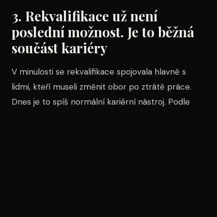
3. Rekvalifikace už není
poslední možnost. Je to běžná
součást kariéry
V minulosti se rekvalifikace spojovala hlavně s
lidmi, kteří museli změnit obor po ztrátě práce.
Dnes je to spíš normální kariérní nástroj. Podle
různých odhadů bude do roku 2030 potřebovat
výrazné doplnění dovedností velká část
zaměstnanců, protože technologie mění
požadavky téměř ve všech profesích. Nejde tedy
jen o „novou školu“. Jde o
pravidelné přeškolování
v malých dávkách
.