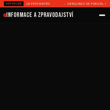
Ě ZEMŘEL NA PSYCHIATRII
UKRAJINEC SE POKUSIL ILEGÁL
AKTUÁLNĚ
Informace a zpravodajství