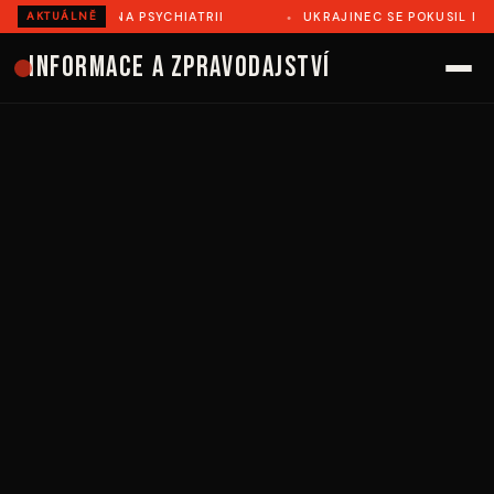
Ě ZEMŘEL NA PSYCHIATRII
UKRAJINEC SE POKUSIL ILEGÁLN
AKTUÁLNĚ
Informace a zpravodajství