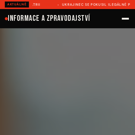
II
UKRAJINEC SE POKUSIL ILEGÁLNĚ PŘEJÍT DO RUMUNSKA
AKTUÁLNĚ
Informace a zpravodajství