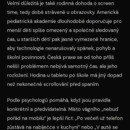
Velmi důležitá je také rodinná dohoda o screen
time, tedy době strávené u obrazovky. Americká
pediatrická akademie dlouhodobě doporučuje pro
menší děti spíše omezený a společně sledovaný
čas, u starších dětí pak jasně vymezené hranice,
aby technologie nenarušovaly spánek, pohyb a
školní povinnosti. Česká praxe se od toho příliš
neliší: problémem nebývá samotný čas, ale jeho
rozložení. Hodina u tabletu po škole má jiný dopad
než nekonečné scrollování před spaním.
Podle psychologů pomáhá, když jsou pravidla
konkrétní a předvídatelná. Místo vágního „nebuď
pořád na mobilu“ je lepší říct: „Po večeři už telefon
zůstává na nabíječce v kuchyni“ nebo „V autě se