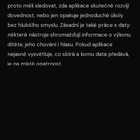
proto měli sledovat, zda aplikace skutečně rozvíjí
dovednost, nebo jen opakuje jednoduché úkoly
bez hlubšího smyslu. Zásadní je také práce s daty:
některé nástroje shromažďují informace o výkonu
dítěte, jeho chování i hlasu. Pokud aplikace
nejasně vysvětluje, co sbírá a komu data předává,
je na místě opatrnost.
Odborníci na vzdělávání doporučují jednoduchý
test: pokud aplikace dítě po každém úkolu jen
chválí a dál žene k dalšímu kliknutí, není to
automaticky dobré učení. Kvalitní nástroj by měl
vysvětlit chybu, nabídnout opakování a umožnit
rodiči nebo učiteli sledovat pokrok. U menších
dětí je navíc důležité, aby aplikace nenahrazovala