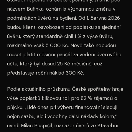
názvem Buřinka, oznámila významnou změnu v
podmínkách úvěrů na bydlení. Od 1. června 2026
budou klienti osvobozeni od poplatku za sjednání
úvěru, který standardně činil 1 % z výše úvěru,
maximálně však 5 000 Kč. Nově také nebudou
muset platit měsíční paušál za vedení úvěrového
účtu, který byl dosud 25 Kč měsíčně, což
představuje roční náklad 300 Kč.
Podle aktuálního průzkumu České spořitelny hraje
výše poplatků klíčovou roli pro 82 % zájemců o
půjčku. „Lidé dnes při výběru financování sledují
nejen sazbu, ale i všechny další náklady kolem,“
uvedl Milan Pospíšil, manažer úvěrů ze Stavební