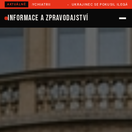
NA PSYCHIATRII
UKRAJINEC SE POKUSIL ILEGÁLNĚ PŘEJÍT
AKTUÁLNĚ
Informace a zpravodajství