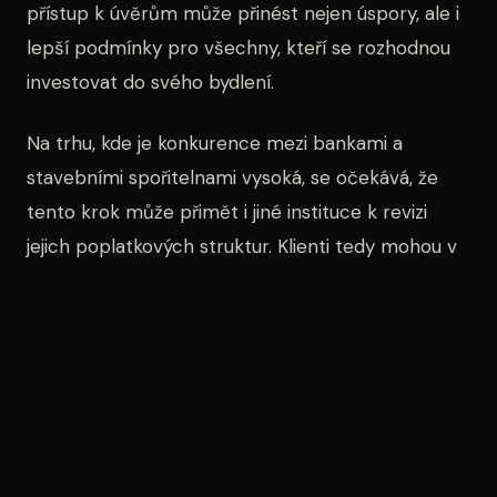
přístup k úvěrům může přinést nejen úspory, ale i
lepší podmínky pro všechny, kteří se rozhodnou
investovat do svého bydlení.
Na trhu, kde je konkurence mezi bankami a
stavebními spořitelnami vysoká, se očekává, že
tento krok může přimět i jiné instituce k revizi
jejich poplatkových struktur. Klienti tedy mohou v
budoucnu očekávat větší transparentnost a nižší
náklady spojené s úvěry na bydlení.
Sdílet článek
f Facebook
𝕏 Twitter