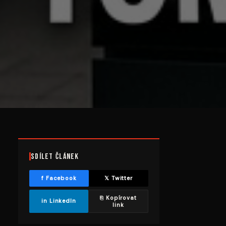
Sdílet článek
f Facebook
𝕏 Twitter
⎘ Kopírovat
in LinkedIn
link