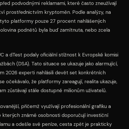
 před podvodnými reklamami, které často zneužívají
tví prostřednictvím kryptoměn. Podle analýzy, na
ly tyto platformy pouze 27 procent nahlášených
olovina podnětů byla buď zamítnuta, nebo zcela
 a dTest podaly oficiální stížnost k Evropské komisi
lužbách (DSA). Tato situace se ukazuje jako alarmující,
 2026 experti nahlásili devět set konkrétních
e očekávalo, že platformy zareagují, realita ukazuje,
m zůstávají stále dostupné milionům uživatelů.
kovanější, přičemž využívají profesionální grafiku a
ve kterých známé osobnosti doporučují investiční
klamu a odešle své peníze, cesta zpět je prakticky