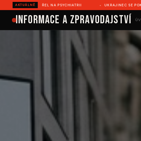
ŘEL NA PSYCHIATRII
UKRAJINEC SE POKUSIL ILEGÁLNĚ PŘ
AKTUÁLNĚ
Informace a zpravodajství
ÚV