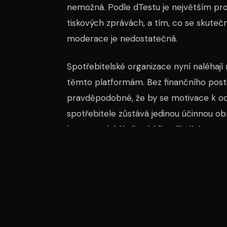
nemožná. Podle dTestu je největším pro
tiskových zprávách, a tím, co se skutečně
moderace je nedostatečná.
Spotřebitelské organizace nyní naléhají
těmto platformám. Bez finančního posti
pravděpodobné, že by se motivace k od
spotřebitele zůstává jedinou účinnou o
ignorovat jakékoli nabídky slibující gara
Pokud narazíte na reklamu, kde slavný h
jisté, že jde o podvod.
Před každým finančním rozhodnutím by si
banky a nikdy neposílat peníze na zákla
firmy slibují bezpečnost a transparentnos