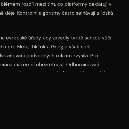
blémem rozdíl mezi tím, co platformy deklarují v
 děje. Kontrolní algoritmy často selhávají a lidská
 na evropské úřady, aby zavedly tvrdé sankce vůči
hu pro Meta, TikTok a Google však není
straňování podvodných reklam zvýšila. Pro
branou extrémní obezřetnost. Odborníci radí
ntované výnosy nebo „poslední šanci k investici“.
erec nebo miliardář doporučuje investice, je téměř
 měli lidé ověřit licenci subjektu u České národní
dě odkazu ze sociální sítě. Zatímco technologické
t, realita ukazuje, že ochrana spotřebitelů je stále