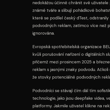
nedokážou účinně chránit své uživatele
známé tváře a slibují pohádkové bohats
které se podílel český dTest, odstrani
podvodných reklam, zatímco více než p
ignorována.
Evropská spotřebitelská organizace BEUC
kvůli porušování nařízení o digitálních s
přičemž mezi prosincem 2025 a březnem
reklam s jasnými znaky podvodu. Ačkoli s
že stovky potenciálně podvodných rekla
Podvodníci se stávají čím dál tím sofisti
technologie, jako jsou deepfake videa, 
platformy. Jakmile uživatel klikne na re