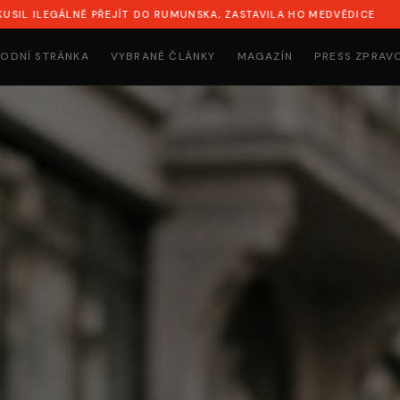
EJÍT DO RUMUNSKA, ZASTAVILA HO MEDVĚDICE
SYN NAPADL 
ODNÍ STRÁNKA
VYBRANÉ ČLÁNKY
MAGAZÍN
PRESS ZPRAV