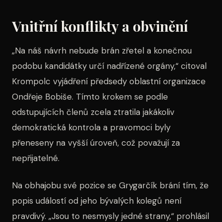
Vnitřní konflikty a obvinění
„Na náš návrh nebude brán zřetel a konečnou
podobu kandidátky určí nadřízené orgány,“ citoval
Krompolc vyjádření předsedy oblastní organizace
Ondřeje Bobiše. Tímto krokem se podle
odstupujících členů zcela ztratila jakákoliv
demokratická kontrola a pravomoci byly
přeneseny na vyšší úroveň, což považují za
nepřijatelné.
Na obhajobu své pozice se Grygarčík brání tím, že
popis událostí od jeho bývalých kolegů není
pravdivý. „Jsou to nesmysly jedné strany,“ prohlásil