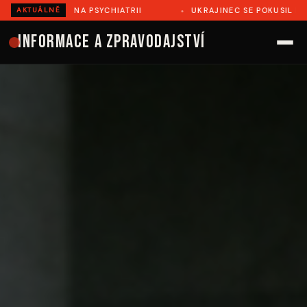
MŘEL NA PSYCHIATRII
UKRAJINEC SE POKUSIL ILEGÁLNĚ PŘ
AKTUÁLNĚ
Informace a zpravodajství