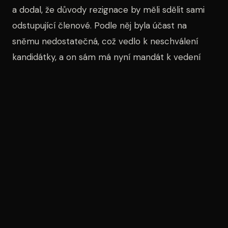
a dodal, že důvody rezignace by měli sdělit sami
odstupující členové. Podle něj byla účast na
sněmu nedostatečná, což vedlo k neschválení
kandidátky, a on sám má nyní mandát k vedení
kandidátky.
Osobní motivace a rozčarování
Krompolc také zdůraznil, že za jejich odchodem
nestojí program ANO, ale osobní záležitosti a
zklamání z chování strany. „Věřil jsem, že ANO je
demokratickým hnutím, které chce a podporuje
rozvoj celé komunity. Bohužel, zklamali jsme,“ řekl
Krompolc, čímž naznačil, že jeho víra v ideály hnutí