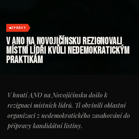
ZPRÁVY
V ANO na Novojičínsku rezignovali
místní lídři kvůli nedemokratickým
praktikám
V hnutí ANO na Novojičínsku došlo k
rezignaci místních lídrů. Ti obvinili oblastní
organizaci z nedemokratického zasahování do
přípravy kandidátní listiny.