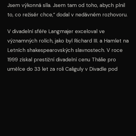
Jsem výkonná síla. Jsem tam od toho, abych plnil
to, co režisér chce,“ dodal v nedávném rozhovoru.
V divadelní sféře Langmajer exceloval ve
významných rolích, jako byl Richard III. a Hamlet na
Letních shakespearovských slavnostech. V roce
1999 získal prestižní divadelní cenu Thálie pro
umělce do 33 let za roli Caliguly v Divadle pod
Palmovkou, kde se podílel na představeních jako
Peer Gynt
,
Slečna Julie
,
Kean
a
Amadeus
.
Kromě herectví se Langmajer věnuje také
dabingu, kde namluvil více než osmdesát rolí, a
účinkoval ve stovkách rozhlasových her. Jeho
manželkou je herečka a moderátorka Adéla