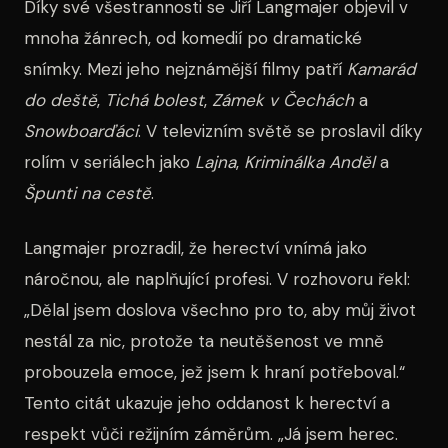
Díky své všestrannosti se Jiří Langmajer objevil v
mnoha žánrech, od komedií po dramatické
snímky. Mezi jeho nejznámější filmy patří
Kamarád
do deště
,
Tichá bolest
,
Zámek v Čechách
a
Snowboarďáci
. V televizním světě se proslavil díky
rolím v seriálech jako
Lajna
,
Kriminálka Anděl
a
Špunti na cestě
.
Langmajer prozradil, že herectví vnímá jako
náročnou, ale naplňující profesi. V rozhovoru řekl:
„Dělal jsem doslova všechno pro to, aby můj život
nestál za nic, protože ta neutěšenost ve mně
probouzela emoce, jež jsem k hraní potřeboval.“
Tento citát ukazuje jeho oddanost k herectví a
respekt vůči režijním záměrům. „Já jsem herec.