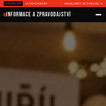
L NA PSYCHIATRII
UKRAJINEC SE POKUSIL ILEGÁLNĚ PŘEJ
AKTUÁLNĚ
Informace a zpravodajství