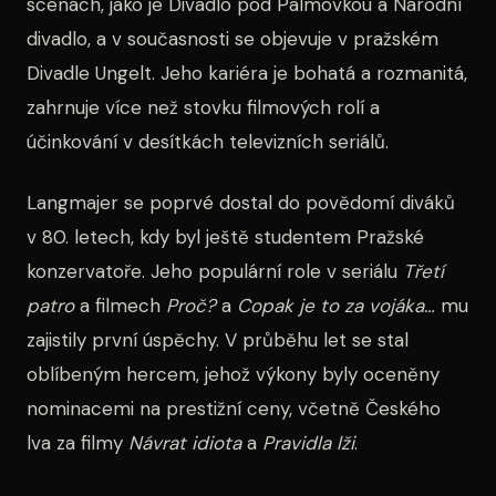
scénách, jako je Divadlo pod Palmovkou a Národní
divadlo, a v současnosti se objevuje v pražském
Divadle Ungelt. Jeho kariéra je bohatá a rozmanitá,
zahrnuje více než stovku filmových rolí a
účinkování v desítkách televizních seriálů.
Langmajer se poprvé dostal do povědomí diváků
v 80. letech, kdy byl ještě studentem Pražské
konzervatoře. Jeho populární role v seriálu
Třetí
patro
a filmech
Proč?
a
Copak je to za vojáka…
mu
zajistily první úspěchy. V průběhu let se stal
oblíbeným hercem, jehož výkony byly oceněny
nominacemi na prestižní ceny, včetně Českého
lva za filmy
Návrat idiota
a
Pravidla lži
.