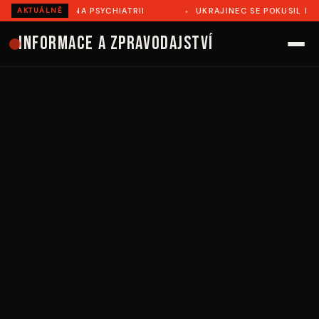
Ě ZEMŘEL NA PSYCHIATRII
UKRAJINEC SE POKUSIL ILEGÁL
AKTUÁLNĚ
Informace a zpravodajství