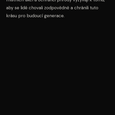
aby se lidé chovali zodpovědně a chránili tuto
krásu pro budoucí generace.
Vytvoření vzpomínek
Na Hané se tak vytvářejí nejen krásné fotografie,
ale také vzpomínky, které si lidé odnášejí domů.
Mnozí z návštěvníků se shodují, že procházka mezi
rozkvetlými poli máku je jedinečným zážitkem,
který stojí za to prožít. Barevná pole tak nejen
obohacují krajinu, ale i duše těch, kteří je navštíví.