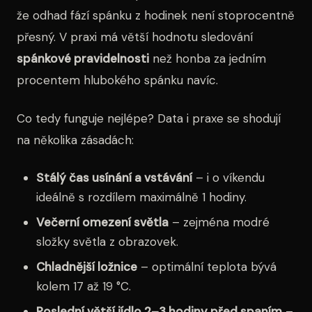
že odhad fází spánku z hodinek není stoprocentně
přesný. V praxi má větší hodnotu sledování
spánkové pravidelnosti
než honba za jedním
procentem hlubokého spánku navíc.
Co tedy funguje nejlépe? Data i praxe se shodují
na několika zásadách:
Stálý čas usínání a vstávání
– i o víkendu
ideálně s rozdílem maximálně 1 hodiny.
Večerní omezení světla
– zejména modré
složky světla z obrazovek.
Chladnější ložnice
– optimální teplota bývá
kolem 17 až 19 °C.
Poslední větší jídlo 2–3 hodiny před spaním
–