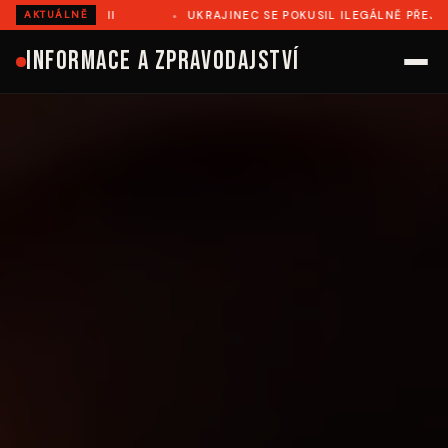
TRII
UKRAJINEC SE POKUSIL ILEGÁLNĚ PŘEJÍT DO RUMUNS
AKTUÁLNĚ
Informace a zpravodajství