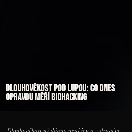
Dlouhověkost pod lupou: co dnes
opravdu měří biohacking
Dlouhověkost už dávno není jen o „zdravém