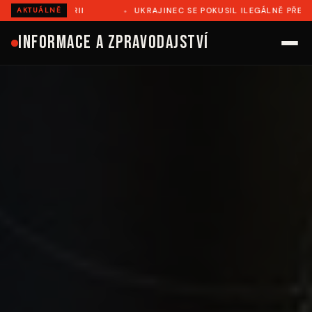
UKRAJINEC SE POKUSIL ILEGÁLNĚ PŘEJÍT DO RUMUNSKA, Z
AKTUÁLNĚ
Informace a zpravodajství