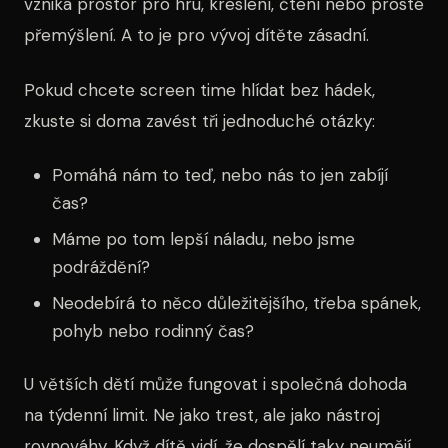
vzniká prostor pro hru, kreslení, čtení nebo prosté
přemýšlení. A to je pro vývoj dítěte zásadní.
Pokud chcete screen time hlídat bez hádek,
zkuste si doma zavést tři jednoduché otázky:
Pomáhá nám to teď, nebo nás to jen zabíjí
čas?
Máme po tom lepší náladu, nebo jsme
podráždění?
Neodebírá to něco důležitějšího, třeba spánek,
pohyb nebo rodinný čas?
U větších dětí může fungovat i společná dohoda
na týdenní limit. Ne jako trest, ale jako nástroj
rovnováhy. Když dítě vidí, že dospělí taky neumějí