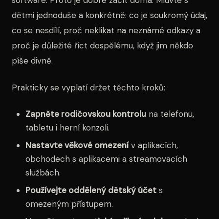
software. Proto je dobré začít doma. Mluvte s
dětmi jednoduše a konkrétně: co je soukromý údaj,
co se nesdílí, proč neklikat na neznámé odkazy a
proč je důležité říct dospělému, když jim někdo
píše divně.
Prakticky se vyplatí držet těchto kroků:
Zapněte rodičovskou kontrolu
na telefonu,
tabletu i herní konzoli.
Nastavte věkové omezení
v aplikacích,
obchodech s aplikacemi a streamovacích
službách.
Používejte oddělený dětský účet
s
omezeným přístupem.