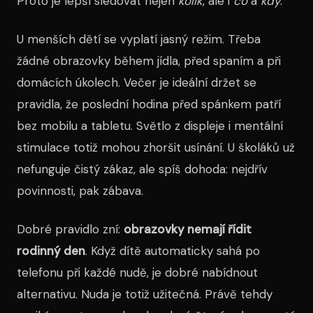
Proto je lepší sledovat nejen
kolik
, ale i
co
a
kdy
.
U menších dětí se vyplatí jasný režim. Třeba
žádné obrazovky během jídla, před spaním a při
domácích úkolech. Večer je ideální držet se
pravidla, že poslední hodina před spánkem patří
bez mobilu a tabletu. Světlo z displeje i mentální
stimulace totiž mohou zhoršit usínání. U školáků už
nefunguje čistý zákaz, ale spíš dohoda: nejdřív
povinnosti, pak zábava.
Dobré pravidlo zní:
obrazovky nemají řídit
rodinný den
. Když dítě automaticky sahá po
telefonu při každé nudě, je dobré nabídnout
alternativu. Nuda je totiž užitečná. Právě tehdy