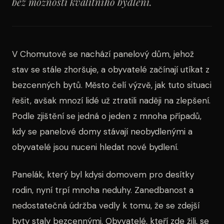
bez možnosti kvalitního bydlení.
V Chomutově se nachází panelový dům, jehož
stav se stále zhoršuje, a obyvatelé začínají utíkat z
bezcenných bytů. Město čelí výzvě, jak tuto situaci
řešit, avšak mnozí lidé už ztratili naději na zlepšení.
Podle zjištění se jedná o jeden z mnoha případů,
kdy se panelové domy stávají neobydlenými a
obyvatelé jsou nuceni hledat nové bydlení.
Panelák, který byl kdysi domovem pro desítky
rodin, nyní trpí mnoha neduhy. Zanedbanost a
nedostatečná údržba vedly k tomu, že se zdejší
byty staly bezcennými. Obyvatelé, kteří zde žili, se