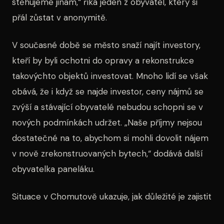
stěhujeme jinam,“ říká jeden z obyvatel, který si
přál zůstat v anonymitě.
V současné době se město snaží najít investory,
kteří by byli ochotni do opravy a rekonstrukce
takovýchto objektů investovat. Mnoho lidí se však
obává, že i když se najde investor, ceny nájmů se
zvýší a stávající obyvatelé nebudou schopni se v
nových podmínkách udržet. „Naše příjmy nejsou
dostatečné na to, abychom si mohli dovolit nájem
v nově zrekonstruovaných bytech,“ dodává další
obyvatelka paneláku.
Situace v Chomutově ukazuje, jak důležité je zajistit
kvalitní bydlení pro všechny obyvatele. Město