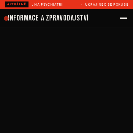
OVĚ ZEMŘEL NA PSYCHIATRII
UKRAJINEC SE POKUSIL ILEGÁ
AKTUÁLNĚ
Informace a zpravodajství