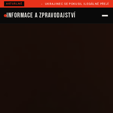
I
UKRAJINEC SE POKUSIL ILEGÁLNĚ PŘEJÍT DO RUMUNSKA, 
AKTUÁLNĚ
Informace a zpravodajství