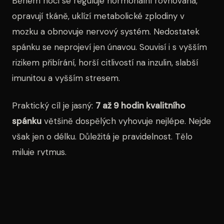
Během noci se reguluje hormonální rovnováha,
opravují tkáně, uklízí metabolické zplodiny v
mozku a obnovuje nervový systém. Nedostatek
spánku se neprojeví jen únavou. Souvisí i s vyšším
rizikem přibírání, horší citlivostí na inzulin, slabší
imunitou a vyšším stresem.
Praktický cíl je jasný:
7 až 9 hodin kvalitního
spánku
většině dospělých vyhovuje nejlépe. Nejde
však jen o délku. Důležitá je pravidelnost. Tělo
miluje rytmus.
Co dělat každý den
Choďte spát a vstávejte přibližně ve stejnou