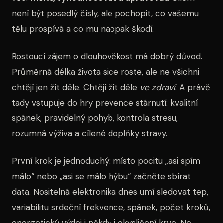
není být posedlý čísly, ale pochopit, co vašemu
tělu prospívá a co mu naopak škodí.
Rostoucí zájem o dlouhověkost má dobrý důvod.
Průměrná délka života sice roste, ale ne všichni
chtějí jen žít déle. Chtějí žít déle
ve zdraví
. A právě
tady vstupuje do hry prevence stárnutí: kvalitní
spánek, pravidelný pohyb, kontrola stresu,
rozumná výživa a cílené doplňky stravy.
První krok je jednoduchý: místo pocitu „asi spím
málo“ nebo „asi se málo hýbu“ začněte sbírat
data. Nositelná elektronika dnes umí sledovat tep,
variabilitu srdeční frekvence, spánek, počet kroků,
energetický výdej i někdy i okysličení krve. Ne