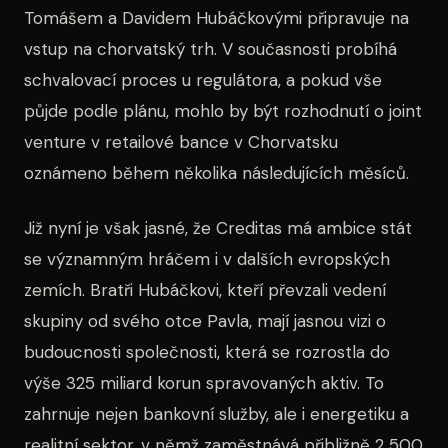
Tomášem a Davidem Hubáčkovými připravuje na
vstup na chorvatský trh. V současnosti probíhá
schvalovací proces u regulátora, a pokud vše
půjde podle plánu, mohlo by být rozhodnutí o joint
venture v retailové bance v Chorvatsku
oznámeno během několika následujících měsíců.
Již nyní je však jasné, že Creditas má ambice stát
se významným hráčem i v dalších evropských
zemích. Bratři Hubáčkovi, kteří převzali vedení
skupiny od svého otce Pavla, mají jasnou vizi o
budoucnosti společnosti, která se rozrostla do
výše 325 miliard korun spravovaných aktiv. To
zahrnuje nejen bankovní služby, ale i energetiku a
realitní sektor, v němž zaměstnává přibližně 2 500