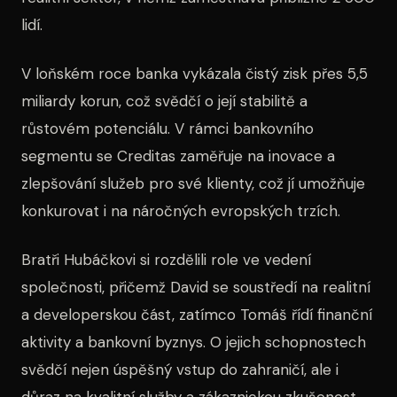
lidí.
V loňském roce banka vykázala čistý zisk přes 5,5
miliardy korun, což svědčí o její stabilitě a
růstovém potenciálu. V rámci bankovního
segmentu se Creditas zaměřuje na inovace a
zlepšování služeb pro své klienty, což jí umožňuje
konkurovat i na náročných evropských trzích.
Bratři Hubáčkovi si rozdělili role ve vedení
společnosti, přičemž David se soustředí na realitní
a developerskou část, zatímco Tomáš řídí finanční
aktivity a bankovní byznys. O jejich schopnostech
svědčí nejen úspěšný vstup do zahraničí, ale i
důraz na kvalitní služby a zákaznickou zkušenost.