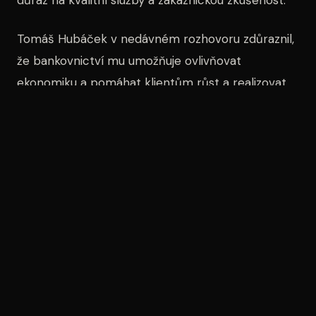
Tomáš Hubáček v nedávném rozhovoru zdůraznil,
že bankovnictví mu umožňuje ovlivňovat
ekonomiku a pomáhat klientům růst a realizovat
jejich projekty. To je pro něj klíčový aspekt této
činnosti a motivace k dalšímu rozvoji.
Vstup do Chorvatska by měl být dalším logickým
krokem v expanzní strategii Creditas, která se
snaží posílit svou přítomnost na evropském trhu.
Společnost má před sebou ambiciózní plány,
které mohou zásadně změnit její pozici v rámci
regionálního bankovnictví.