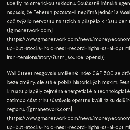
udeřily na americkou základnu. Současně íránská age
napsala, že Teherán pozastavil nepřímá jednání s Wa
což zvýšilo nervozitu na trzích a přispělo k růstu cen 
([gmanetwork.com]
(https://www.gmanetwork.com/news/money/economy
up-but-stocks-hold-near-record-highs-as-ai-opti
iran-tensions/story/?utm_source=openai))
Wall Street reagovala smíšeně: index S&P 500 se drž
beze změny, ale stále poblíž historických maxim. Reut
k růstu přispěly zejména energetické a technologické 
zatímco část trhu zůstávala opatrná kvůli riziku dalšíh
regionu. ([gmanetwork.com]
(https://www.gmanetwork.com/news/money/economy
up-but-stocks-hold-near-record-highs-as-ai-opti