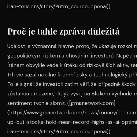
iran-tensions/story/?utm_source=openai))
Proč je tahle zpráva důležitá
Událost je významná hlavně proto, že ukazuje rozkol 
geopolitickým rizikem a chováním investorů. Napětí 
Íránem obvykle vede k útěku od rizikovějších aktiv, t
trh víc sázal na silné firemní zisky a technologický př
To je signál, že investoři zatím věří, že případné škody 
zůstanou omezené, i když vývoj na Blízkém východě 
sentiment rychle zlomit. ([gmanetwork.com]
(https://www.gmanetwork.com/news/money/economy
up-but-stocks-hold-near-record-highs-as-ai-opti
iran-tensions/story/?utm_source=openai))