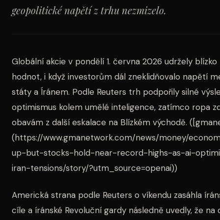
geopolitické napětí z trhu nezmizelo.
Globální akcie v pondělí 1. června 2026 udržely blízko
hodnot, i když investorům dál zneklidňovalo napětí m
státy a Íránem. Podle Reuters trh podpořily silné výsl
optimismus kolem umělé inteligence, zatímco ropa zdr
obavám z další eskalace na Blízkém východě. ([gma
(https://www.gmanetwork.com/news/money/economy
up-but-stocks-hold-near-record-highs-as-ai-opti
iran-tensions/story/?utm_source=openai))
Americká strana podle Reuters o víkendu zasáhla írán
cíle a íránské Revoluční gardy následně uvedly, že na 