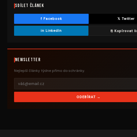
Sdílet článek
f Facebook
𝕏 Twitter
in LinkedIn
⎘ Kopírovat l
Newsletter
Nejlepší články týdne přímo do schránky.
ODEBÍRAT →