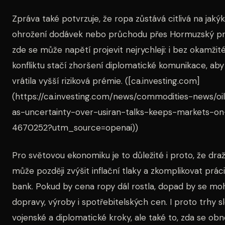
Zpráva také potvrzuje, že ropa zůstává citlivá na jakýk
ohrožení dodávek nebo průchodu přes Hormuzský prů
zde se může napětí projevit nejrychleji: i bez okamžit
konfliktu stačí zhoršení diplomatické komunikace, aby
vrátila vyšší riziková prémie. ([ca.investing.com]
(https://ca.investing.com/news/commodities-news/oil
as-uncertainty-over-usiran-talks-keeps-markets-o
4670252?utm_source=openai))
Pro světovou ekonomiku je to důležité i proto, že dra
může později zvýšit inflační tlaky a zkomplikovat prác
bank. Pokud by cena ropy dál rostla, dopad by se moh
dopravy, výroby i spotřebitelských cen. I proto trhy sl
vojenské a diplomatické kroky, ale také to, zda se obn