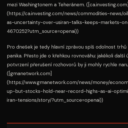
mezi Washingtonem a Teheránem. ([ca.investing.com
(https://ca.investing.com/news/commodities-news/oil
as-uncertainty-over-usiran-talks-keeps-markets-o
4670252?utm_source=openai))
Pro dnešek je tedy hlavní zprávou spíš odolnost trhů 
panika. Přesto jde o křehkou rovnováhu: jakékoli další
potvrzení přerušení rozhovorů by ji mohly rychle naru
([gmanetwork.com]
(https://www.gmanetwork.com/news/money/economy
up-but-stocks-hold-near-record-highs-as-ai-opti
iran-tensions/story/?utm_source=openai))