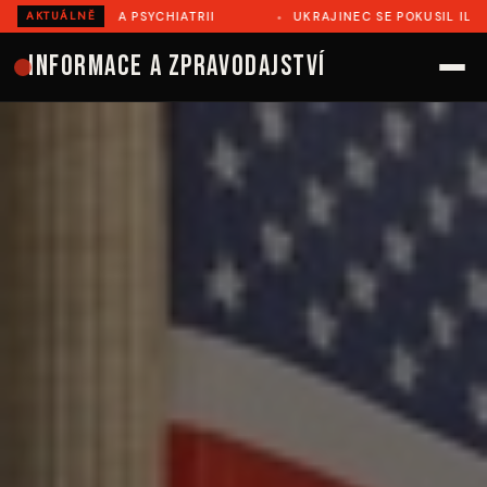
NA PSYCHIATRII
UKRAJINEC SE POKUSIL ILEGÁLNĚ PŘEJÍT
AKTUÁLNĚ
Informace a zpravodajství